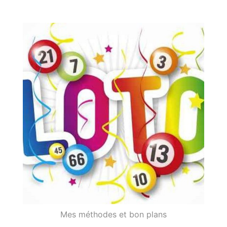
Libre
de
Gagner
de
l'argent
en
ligne
Mes méthodes et bon plans