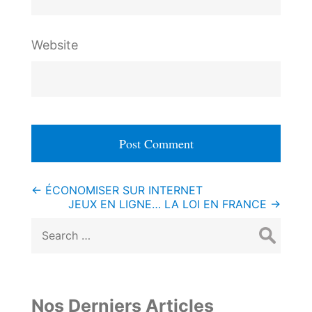
Website
Post
←
ÉCONOMISER SUR INTERNET
JEUX EN LIGNE… LA LOI EN FRANCE
→
navigation
Search
for:
Nos Derniers Articles