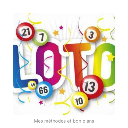
Libre
de
Gagner
de
l'argent
en
ligne
Mes méthodes et bon plans